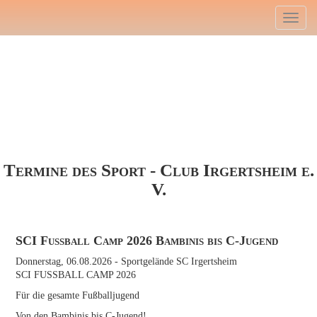
Direkt
Toggl
zum
naviga
Inhalt
Termine des Sport - Club Irgertsheim e.
V.
SCI Fussball Camp 2026 Bambinis bis C-Jugend
Donnerstag, 06.08.2026
- Sportgelände SC Irgertsheim
SCI FUSSBALL CAMP 2026
Für die gesamte Fußballjugend
Von den Bambinis bis C-Jugend!